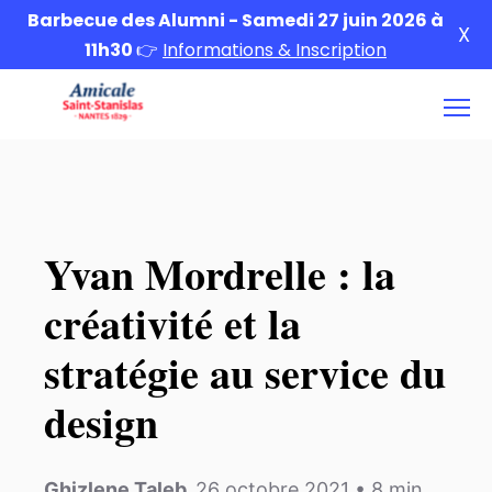
Barbecue des Alumni - Samedi 27 juin 2026 à
X
11h30
👉
Informations & Inscription
Yvan Mordrelle : la
créativité et la
stratégie au service du
design
Ghizlene Taleb
,
26 octobre 2021
•
8
min