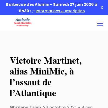
Barbecue des Alumni - Samedi 27 juin 2026 à
X
11h30
👉
Informations & Inscription
Victoire Martinet,
alias MiniMic, à
l’assaut de
l’Atlantique
Ghizlene Taleb
,
23 octobre 2021
•
9
min