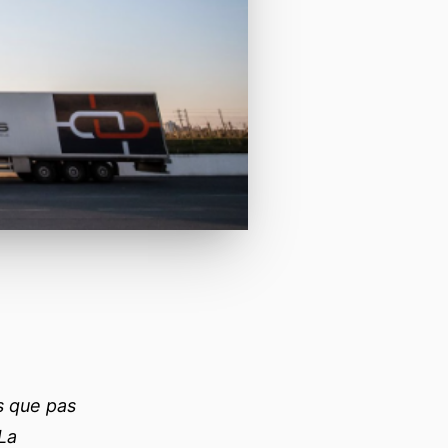
s que pas
La