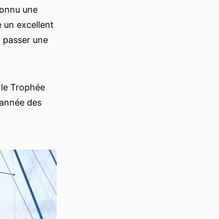
 connu une
e un excellent
n passer une
r le Trophée
 année des