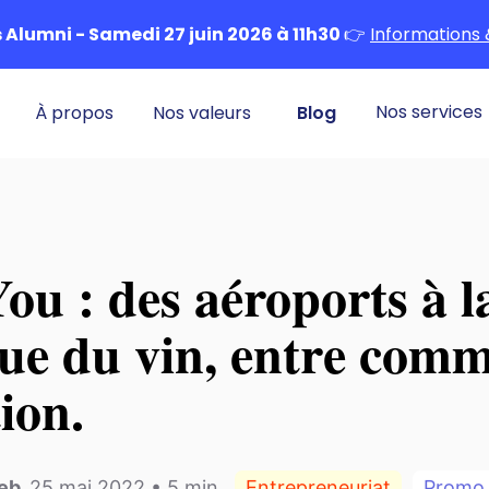
Alumni - Samedi 27 juin 2026 à 11h30
👉
Informations 
Nos services
À propos
Nos valeurs
Blog
u : des aéroports à l
que du vin, entre comm
ion.
leb
,
25 mai 2022
•
5
min
Entrepreneuriat
Prom