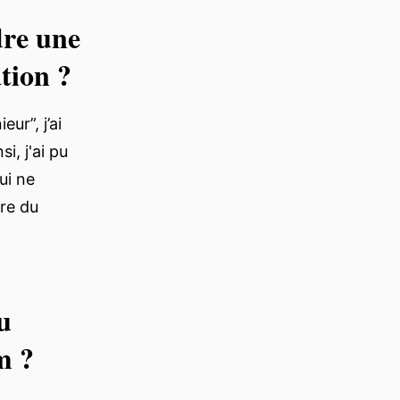
dre une
ation ?
ur”, j’ai
i, j'ai pu
ui ne
ire du
u
om ?