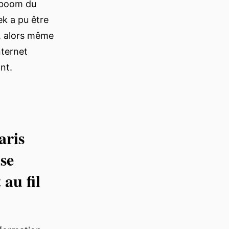
 boom du
k a pu être
r, alors même
nternet
nt.
aris
se
 au fil