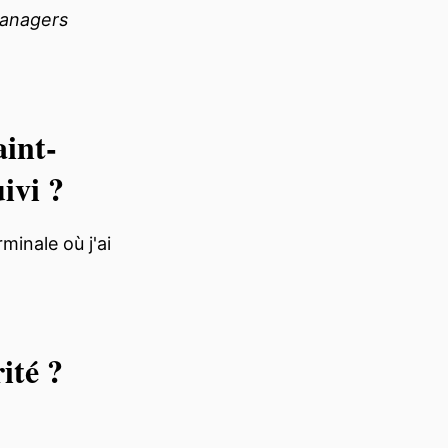
managers
aint-
ivi ?
minale où j'ai
ité ?