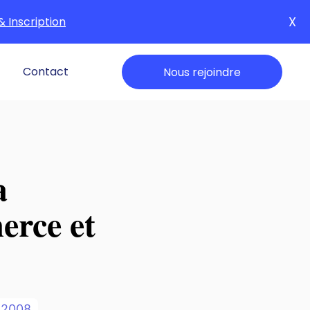
X
& Inscription
Contact
Nous rejoindre
a
erce et
o
2008