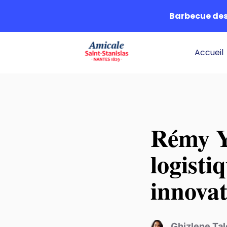
Barbecue des 
Accueil
Rémy Yo
logisti
innovat
Ghizlene Ta