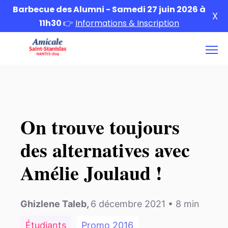
Barbecue des Alumni - Samedi 27 juin 2026 à
X
11h30
👉
Informations & Inscription
On trouve toujours
des alternatives avec
Amélie Joulaud !
Ghizlene Taleb
,
6 décembre 2021
•
8
min
Étudiants
Promo
2016