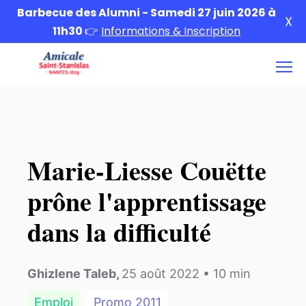
Barbecue des Alumni - Samedi 27 juin 2026 à
X
11h30
👉
Informations & Inscription
Marie-Liesse Couëtte
prône l'apprentissage
dans la difficulté
Ghizlene Taleb
,
25 août 2022
•
10
min
Emploi
Promo
2011