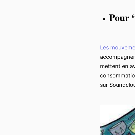
Pour “
Les mouveme
accompagner t
mettent en av
consommation 
sur Soundclou