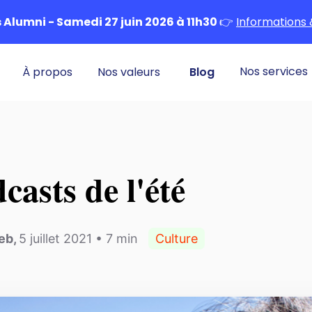
Alumni - Samedi 27 juin 2026 à 11h30
👉
Informations 
Nos services
À propos
Nos valeurs
Blog
casts de l'été
leb
,
5 juillet 2021
•
7
min
Culture