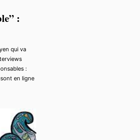
le” :
oyen qui va
terviews
ponsables :
sont en ligne