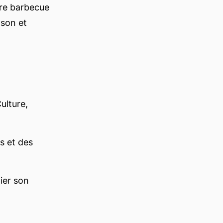
tre barbecue
 son et
ulture,
s et des
fier son