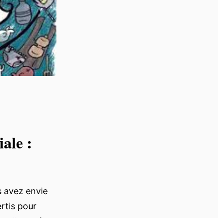
ale :
s avez envie
rtis pour