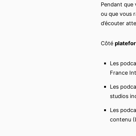
Pendant que v
ou que vous r
d’écouter at
Côté
platefo
Les podcas
France In
Les podcas
studios i
Les podcas
contenu (