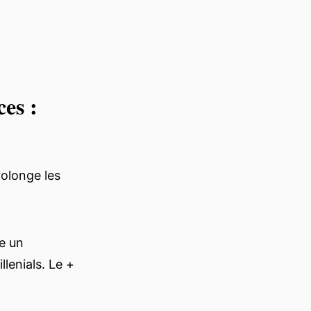
es :
rolonge les
e un
llenials. Le +