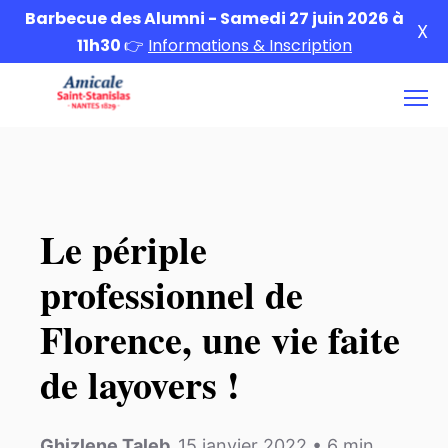
Barbecue des Alumni - Samedi 27 juin 2026 à
X
11h30
👉
Informations & Inscription
Le périple
professionnel de
Florence, une vie faite
de layovers !
Ghizlene Taleb
,
15 janvier 2022
•
6
min