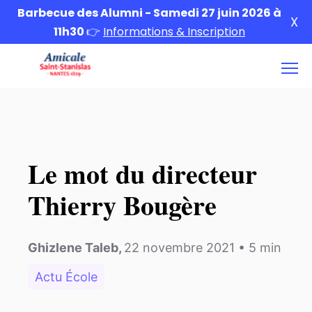
Barbecue des Alumni - Samedi 27 juin 2026 à
X
11h30
👉
Informations & Inscription
Le mot du directeur
Thierry Bougère
Ghizlene Taleb
,
22 novembre 2021
•
5
min
Actu École