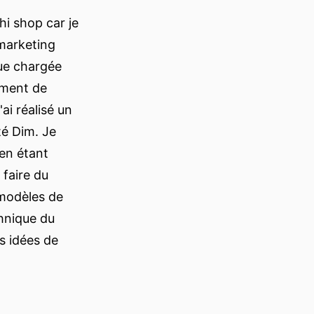
hi shop car je
 marketing
que chargée
ement de
ai réalisé un
é Dim. Je
en étant
 faire du
 modèles de
chnique du
s idées de