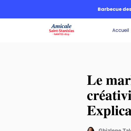
Barbecue des 
Accueil
Le mark
créativi
Explica
Ghizlene Ta