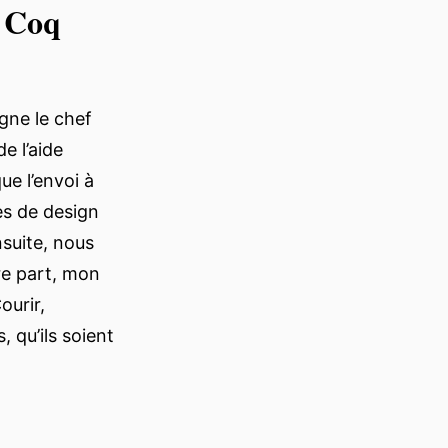
e Coq
gne le chef
e l’aide
ue l’envoi à
pes de design
nsuite, nous
tre part, mon
ourir,
 qu’ils soient