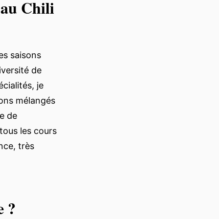
au Chili
les saisons
iversité de
ialités, je
ions mélangés
re de
tous les cours
nce, très
e ?