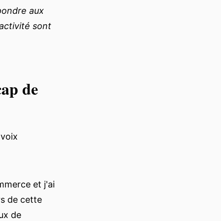
épondre aux
activité sont
cap de
 voix
mmerce et j'ai
s de cette
ux de