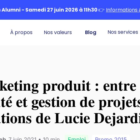
Alumni - Samedi 27 juin 2026 à 11h30
👉
Informations 
Nos services
À propos
Nos valeurs
Blog
eting produit : entre
té et gestion de projet
tions de Lucie Dejard
leb
,
7 juin 2021
•
10
min
Emploi
Promo
2015