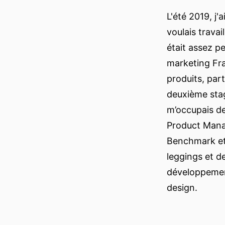
L'été 2019, j
voulais travai
était assez p
marketing Fr
produits, part
deuxième sta
m’occupais d
Product Manag
Benchmark et 
leggings et d
développement
design.