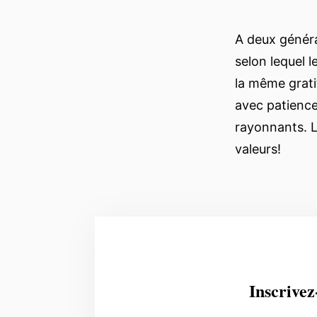
A deux généra
selon lequel l
la même grati
avec patienc
rayonnants. L’
valeurs!
Inscrivez