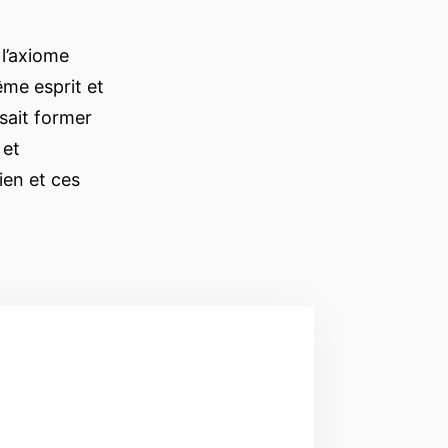
 l’axiome
ême esprit et
sait former
 et
ien et ces