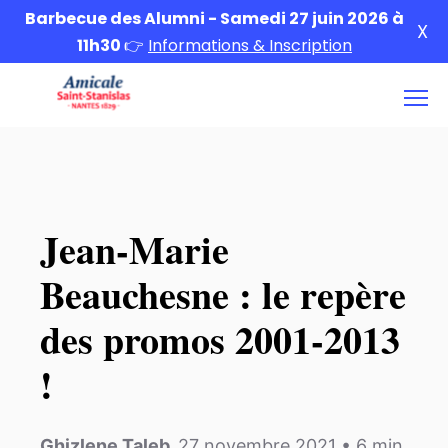
Barbecue des Alumni - Samedi 27 juin 2026 à
X
11h30
👉
Informations & Inscription
Jean-Marie
Beauchesne : le repère
des promos 2001-2013
!
Ghizlene Taleb
,
27 novembre 2021
•
6
min