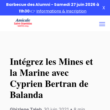
Barbecue des Alumni - Samedi 27 juin 2026 à
X
11h30
👉
Informations & Inscription
Intégrez les Mines et
la Marine avec
Cyprien Bertran de
Balanda
Ghizlene Taleb
,
30 juin 2021
•
8
min