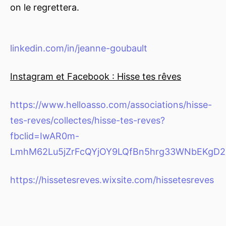
on le regrettera.
linkedin.com/in/jeanne-goubault
Instagram et Facebook : Hisse tes rêves
https://www.helloasso.com/associations/hisse-
tes-reves/collectes/hisse-tes-reves?
fbclid=IwAR0m-
LmhM62Lu5jZrFcQYjOY9LQfBn5hrg33WNbEKgD2
https://hissetesreves.wixsite.com/hissetesreves