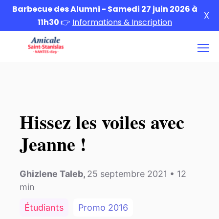
Barbecue des Alumni - Samedi 27 juin 2026 à
X
11h30
👉
Informations & Inscription
Hissez les voiles avec
Jeanne !
Ghizlene Taleb
,
25 septembre 2021
•
12
min
Étudiants
Promo
2016