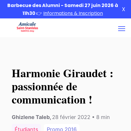
Barbecue des Alumni - Samedi 27 juin 2026 à
X
11h30
👉
Informations & Inscription
Harmonie Giraudet :
passionnée de
communication !
Ghizlene Taleb
,
28 février 2022
•
8
min
Étudiants
Promo
2016