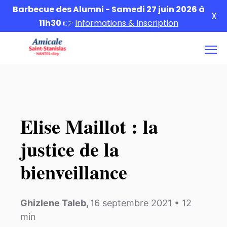
Barbecue des Alumni - Samedi 27 juin 2026 à
X
11h30
👉
Informations & Inscription
Elise Maillot : la
justice de la
bienveillance
Ghizlene Taleb
,
16 septembre 2021
•
12
min