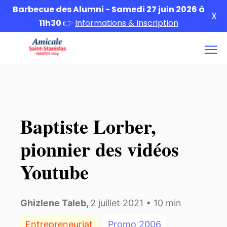
Barbecue des Alumni - Samedi 27 juin 2026 à
X
11h30
👉
Informations & Inscription
Baptiste Lorber,
pionnier des vidéos
Youtube
Ghizlene Taleb
,
2 juillet 2021
•
10
min
Entrepreneuriat
Promo
2006