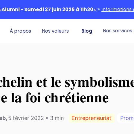
Alumni - Samedi 27 juin 2026 à 11h30
👉
Informations 
Nos services
À propos
Nos valeurs
Blog
chelin et le symbolism
de la foi chrétienne
leb
,
5 février 2022
•
3
min
Entrepreneuriat
Pro