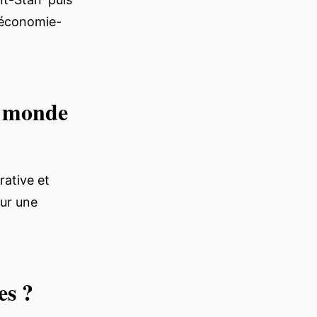
n économie-
e monde
rative et
our une
es ?