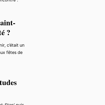
aint-
té ?
r, c’était un
 aux fêtes de
études
nt-Stan' puis