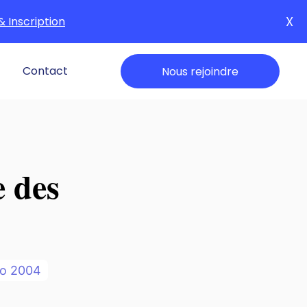
X
& Inscription
Contact
Nous rejoindre
e des
mo
2004