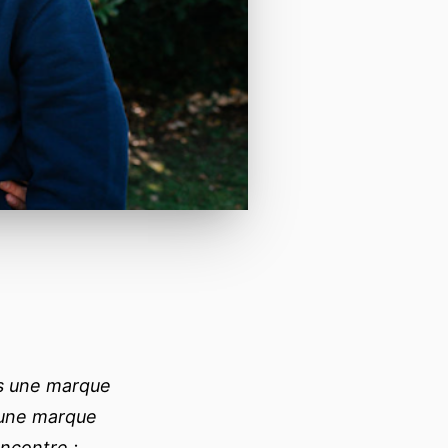
rs une marque
t une marque
encontre :