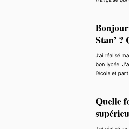
Bonjour 
Stan’ ? 
J’ai réalisé m
bon lycée. J'a
l’école et pa
Quelle f
supérieu
J’ai réalisé u