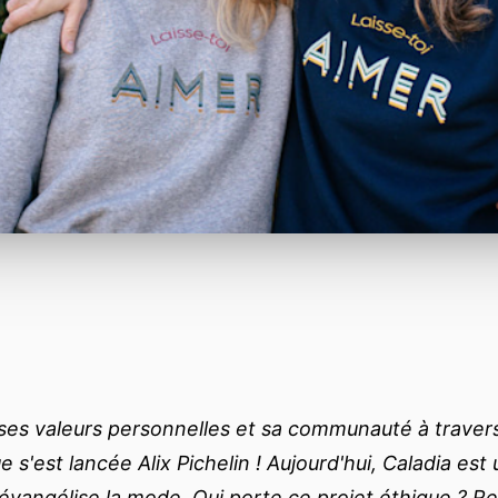
ses valeurs personnelles et sa communauté à trave
e s'est lancée Alix Pichelin ! Aujourd'hui, Caladia es
 évangélise la mode. Qui porte ce projet éthique ? R