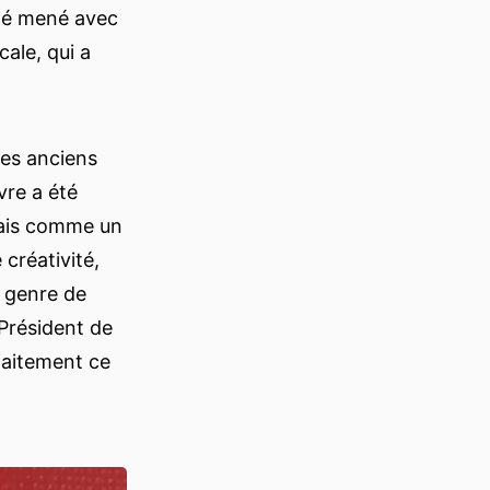
été mené avec
ale, qui a
des anciens
vre a été
mais comme un
 créativité,
e genre de
 Président de
rfaitement ce