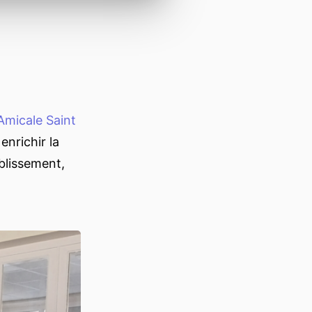
’Amicale Saint
nrichir la
ablissement,