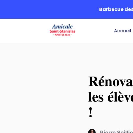
Barbecue des 
Accueil
Rénovat
les élè
!
Pierre Seillie