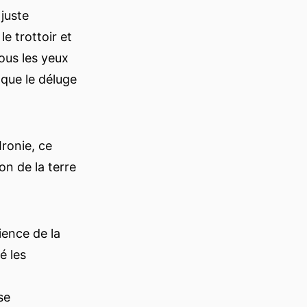
juste
e trottoir et
ous les yeux
 que le déluge
Ironie, ce
on de la terre
ience de la
é les
se