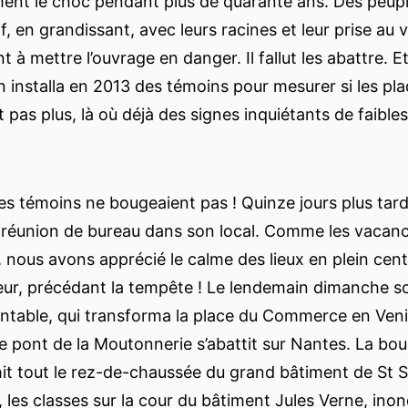
mment le choc pendant plus de quarante ans. Des peupli
f, en grandissant, avec leurs racines et leur prise au 
à mettre l’ouvrage en danger. Il fallut les abattre. E
n installa en 2013 des témoins pour mesurer si les pl
 pas plus, là où déjà des signes inquiétants de faible
les témoins ne bougeaient pas ! Quinze jours plus tard
 réunion de bureau dans son local. Comme les vacanc
ous avons apprécié le calme des lieux en plein centr
r, précédant la tempête ! Le lendemain dimanche soir
table, qui transforma la place du Commerce en Veni
 le pont de la Moutonnerie s’abattit sur Nantes. La bo
it tout le rez-de-chaussée du grand bâtiment de St S
s, les classes sur la cour du bâtiment Jules Verne, in