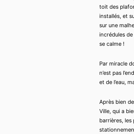
toit des plaf
installés, et 
sur une malhe
incrédules de
se calme !
Par miracle do
n’est pas l’en
et de l’eau, m
Après bien des
Ville, qui a bi
barrières, les
stationnement