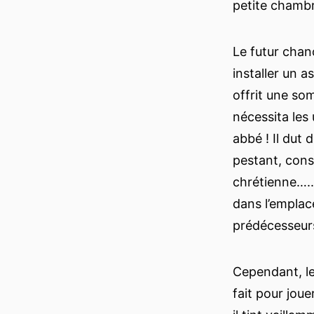
petite chamb
Le futur chano
installer un 
offrit une so
nécessita les
abbé ! Il dut
pestant, cons
chrétienne…..
dans l’emplac
prédécesseurs
Cependant, le
fait pour jou