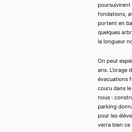
poursuivirent
fondations, a
portent en ba
quelques arbr
la longueur no
On peut espére
ans. L’orage 
évacuations f
couru dans le
nous : constr
parking donnan
pour les élèv
verra bien ce 