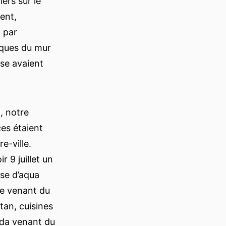
ers sur le
vent,
t par
aques du mur
sse avaient
, notre
es étaient
e-ville.
 9 juillet un
se d’aqua
ue venant du
tan, cuisines
onda venant du