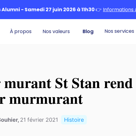
Alumni - Samedi 27 juin 2026 à 11h30
👉
Informations 
Nos services
À propos
Nos valeurs
Blog
 murant St Stan rend 
er murmurant
Bouhier
,
21 février 2021
Histoire