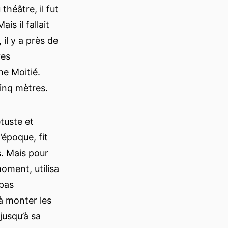
théâtre, il fut
is il fallait
 il y a près de
ves
he Moitié.
 cinq mètres.
étuste et
’époque, fit
s. Mais pour
moment, utilisa
 pas
 à monter les
jusqu’à sa