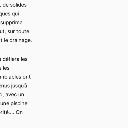
t de solides
ques qui
n supprima
ut, sur toute
nt le drainage.
 défiera les
 les
emblables ont
enus jusqu’à
ad, avec un
 une piscine
érité…. On