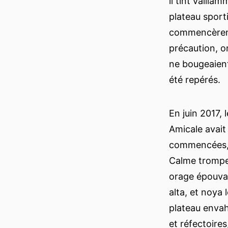
il tint vailla
plateau sporti
commencèrent 
précaution, o
ne bougeaient
été repérés.
En juin 2017, 
Amicale avait
commencées, n
Calme trompeu
orage épouvan
alta, et noya
plateau envah
et réfectoire