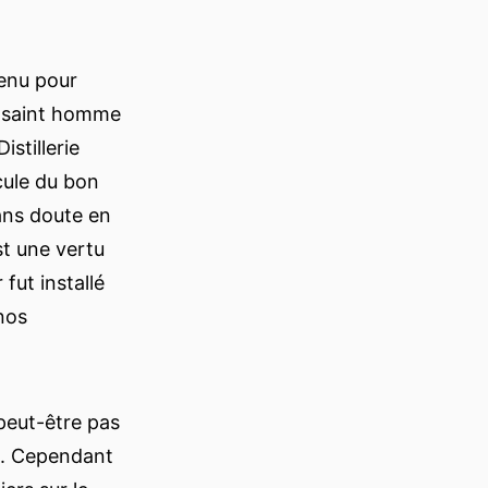
venu pour
e saint homme
stillerie
cule du bon
sans doute en
st une vertu
fut installé
nos
 peut-être pas
nt. Cependant