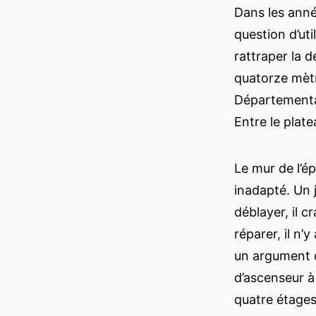
Dans les année
question d’util
rattraper la d
quatorze mètr
Départemental
Entre le plate
Le mur de l’ép
inadapté. Un 
déblayer, il c
réparer, il n’
un argument ca
d’ascenseur à 
quatre étages 