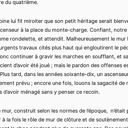
re du quatrième.
ine lui fit miroiter que son petit héritage serait bien
ascenseur à la place du monte-charge. Confiant, notr
mme rondelette, et attendit. Malheureusement le mur Di
 urgents travaux cités plus haut qui engloutirent le pé
 donc continuer à gravir les marches en soufflant, et 
cient d’avoir été joué ; mais le pardon des offenses e
Plus tard, dans les années soixante-dix, un ascenseur 
ement prévu ; encore une fois, louons la sagacité de 
 d’avoir ménagé sans y penser ce recoin.
 mur, construit selon les normes de l’époque, n’était
er à la fois le rôle de mur de clôture et de soutèneme